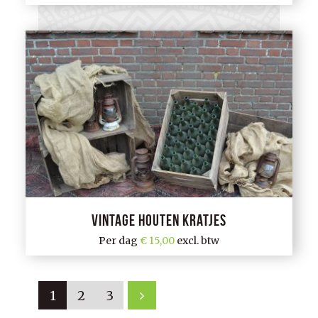
Vintage houten kratjes
Per dag
15,00
excl. btw
1
2
3