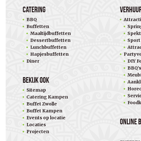
Catering
Verhuu
BBQ
Attract
Buffetten
Sprin
Maaltijdbuffetten
Spekt
Dessertbuffetten
Sport
Lunchbuffetten
Attra
Hapjesbuffetten
Partyv
Diner
DIY Fe
BBQ’
Meubi
Bekijk ook
Aankl
Horec
Sitemap
Servi
Catering Kampen
Food
Buffet Zwolle
Buffet Kampen
Events op locatie
Online 
Locaties
Projecten