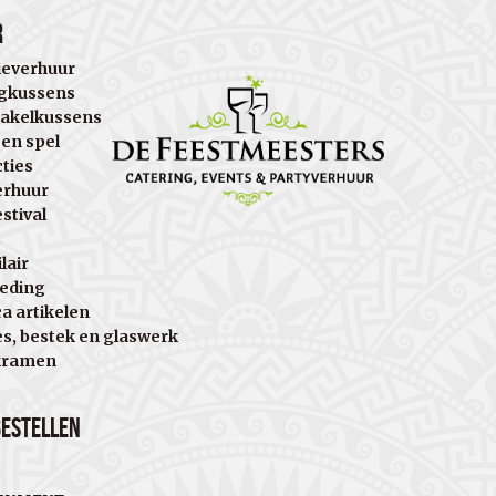
r
ieverhuur
gkussens
akelkussens
 en spel
cties
erhuur
stival
s
lair
eding
a artikelen
es, bestek en glaswerk
kramen
bestellen