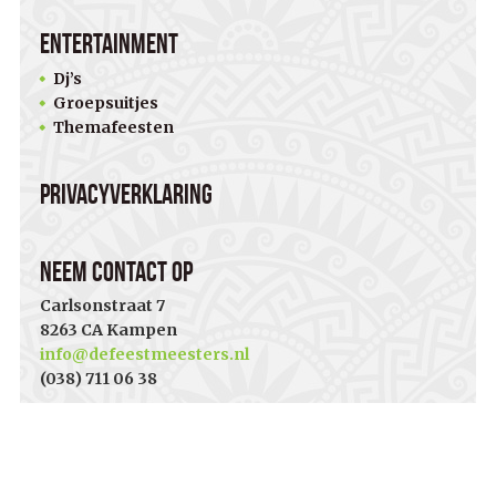
Entertainment
Dj’s
Groepsuitjes
Themafeesten
Privacyverklaring
Neem contact op
Carlsonstraat 7
8263 CA Kampen
info@defeestmeesters.nl
(038) 711 06 38
De Feestmeesters
10
/
10
-
5
beoordelingen