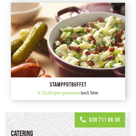
Stamppotbuffet
22,00 per persoon
incl. btw
038 711 06 38
Catering