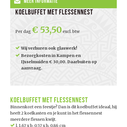
Meer informatie
Koelbuffet met flessennest
53,50
Per dag
excl. btw
Wij verhuren ook glaswerk!
Bezorgkosten in Kampen en
IJsselmuiden € 30,00. Daarbuiten op
aanvraag.
Koelbuffet met flessennest
Binnenkort een feestje? Dan is dit koelbuffet ideaal, hij
heeft 2 koelkasten en je kunt in het flessennest
meerdere flessen kwijt.
l. 1.67 x b. 0.57 x h. 0.86 cm