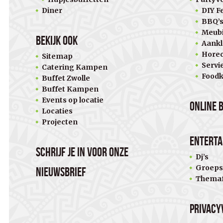
Diner
DIY Fe
BBQ’
Meubi
Bekijk ook
Aankl
Horec
Sitemap
Servi
Catering Kampen
Food
Buffet Zwolle
Buffet Kampen
Events op locatie
Online 
Locaties
Projecten
Entert
Schrijf je in voor onze
Dj’s
Groeps
nieuwsbrief
Themaf
Privacy