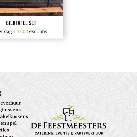
Biertafel set
er dag
13,00
excl. btw
r
ieverhuur
gkussens
akelkussens
 en spel
cties
erhuur