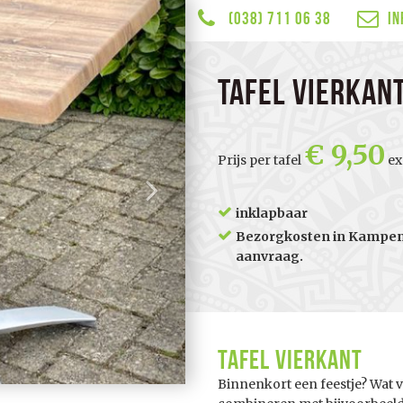
(038) 711 06 38
in
tafel vierkan
9,50
Prijs per tafel
exc
inklapbaar
Bezorgkosten in Kampen 
aanvraag.
Tafel vierkant
Binnenkort een feestje? Wat vi