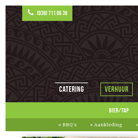
(038) 711 06 38
Catering
Verhuur
BIER/TAP
BBQ's
Aankleding