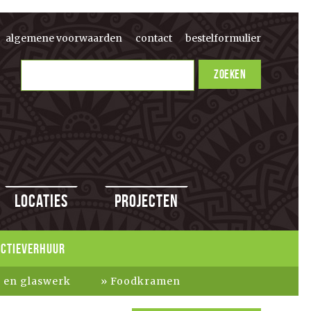
algemene voorwaarden
contact
bestelformulier
Locaties
Projecten
ACTIEVERHUUR
k en glaswerk
Foodkramen