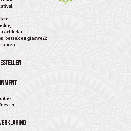
stival
s
lair
eding
a artikelen
es, bestek en glaswerk
kramen
bestellen
ainment
uitjes
eesten
verklaring