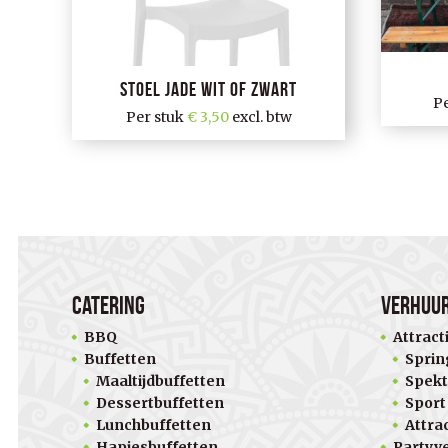
Stoel Jade wit of zwart
P
Per stuk
3,50
excl. btw
Catering
Verhuu
BBQ
Attract
Buffetten
Sprin
Maaltijdbuffetten
Spekt
Dessertbuffetten
Sport
Lunchbuffetten
Attra
Hapjesbuffetten
Partyv