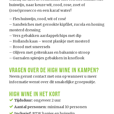
huiswijn, naar keuze wit, rood, rose, zoet of
(rose)prosecco en een karaf water!
– Fles huiswijn, rood, wit of rosé
– Sandwiches met gerookte kipfilet, rucola en honing
mosterd dressing
– Vers gebakken aardappelchips met dip
– Hollands kaas – worst plankje met mosterd
– Brood met smeersels
– Olijven met geitenkaas en balsamico stroop
– Garnalen spiesjes gebakken in knoflook
Vragen over de High Wine in Kampen?
Neem gerust contact met ons op wanneer u meer
informatie wenst over dit smakelijke groepsuitje.
High Wine in het kort
Tijdsduur:
ongeveer 2 uur
Aantal personen:
minimaal 10 personen
Inclusief:
BTW, hapjes en huiswijn