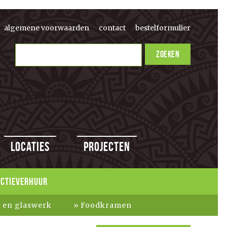
algemene voorwaarden
contact
bestelformulier
Locaties
Projecten
ACTIEVERHUUR
k en glaswerk
Foodkramen