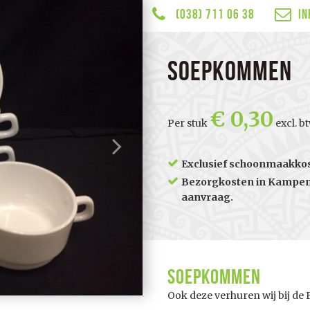
(038) 711 06 38
in
Soepkommen
0,30
Per stuk
excl. b
Exclusief schoonmaakkost
Bezorgkosten in Kampen 
aanvraag.
Soepkommen
Ook deze verhuren wij bij de 