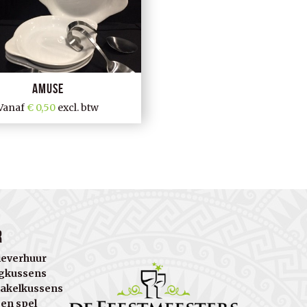
Amuse
Vanaf
0,50
excl. btw
r
ieverhuur
gkussens
akelkussens
 en spel