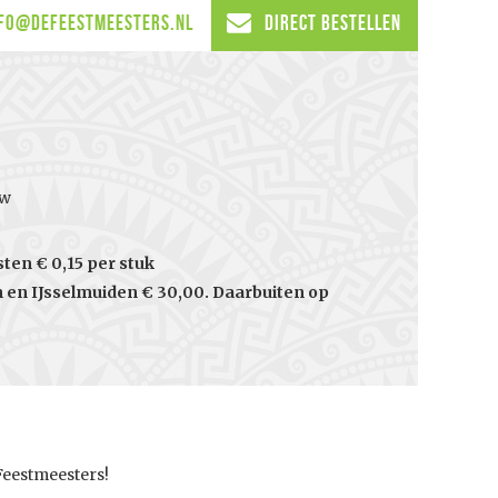
fo@defeestmeesters.nl
Direct Bestellen
tw
en € 0,15 per stuk
en IJsselmuiden € 30,00. Daarbuiten op
Feestmeesters!