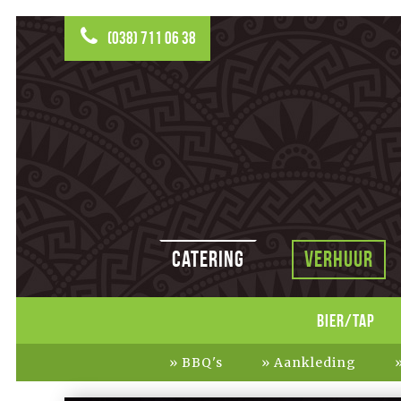
(038) 711 06 38
Catering
Verhuur
BIER/TAP
BBQ's
Aankleding