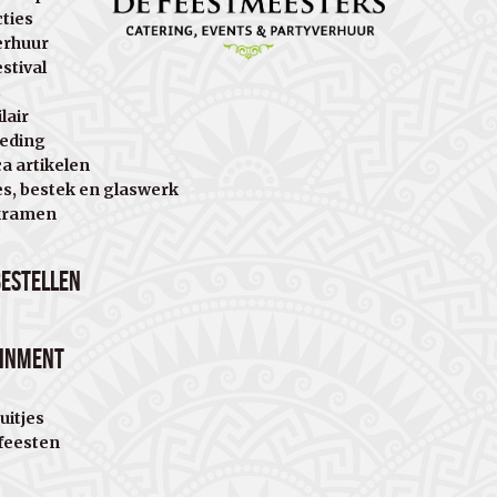
cties
erhuur
stival
s
lair
eding
a artikelen
es, bestek en glaswerk
kramen
bestellen
ainment
uitjes
eesten