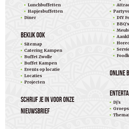
Lunchbuffetten
Attra
Hapjesbuffetten
Partyv
Diner
DIY Fe
BBQ’
Meubi
Bekijk ook
Aankl
Horec
Sitemap
Servi
Catering Kampen
Food
Buffet Zwolle
Buffet Kampen
Events op locatie
Online 
Locaties
Projecten
Entert
Schrijf je in voor onze
Dj’s
Groeps
nieuwsbrief
Themaf