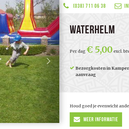
(038) 711 06 38
i
Waterhelm
5,00
Per dag
excl. bt
Bezorgkosten in Kampen 
aanvraag
Houd goed je evenwicht ander
Meer informatie