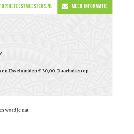
nfo@defeestmeesters.nl
Meer informatie
w
en IJsselmuiden € 30,00. Daarbuiten op
s word je nat!