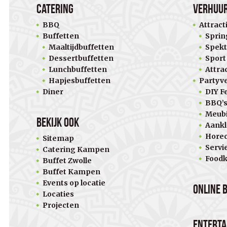
Catering
Verhuu
BBQ
Attract
Buffetten
Sprin
Maaltijdbuffetten
Spekt
Dessertbuffetten
Sport
Lunchbuffetten
Attra
Hapjesbuffetten
Partyv
Diner
DIY Fe
BBQ’
Meubi
Bekijk ook
Aankl
Horec
Sitemap
Servi
Catering Kampen
Food
Buffet Zwolle
Buffet Kampen
Events op locatie
Online 
Locaties
Projecten
Entert