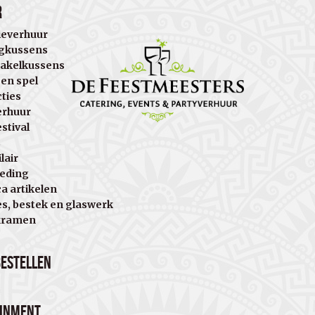
r
ieverhuur
gkussens
akelkussens
 en spel
cties
erhuur
stival
s
lair
eding
a artikelen
es, bestek en glaswerk
kramen
bestellen
ainment