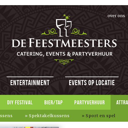
over ons
Entertainment
Events op locatie
DIY FESTIVAL
BIER/TAP
PARTYVERHUUR
ATTR
ssens
Spektakelkussens
Sport en spel