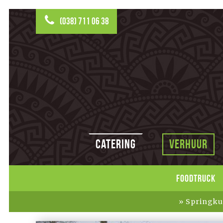
(038) 711 06 38
Catering
Verhuur
FOODTRUCK
Springku