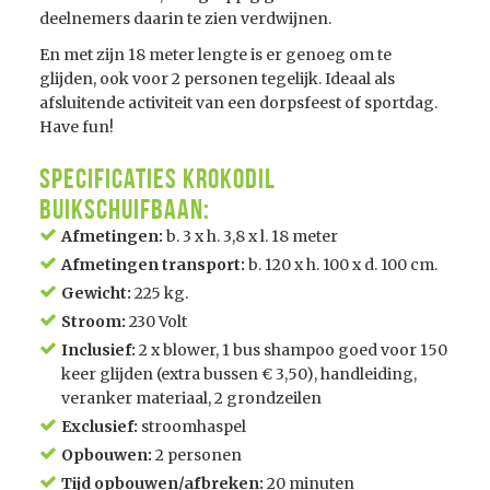
deelnemers daarin te zien verdwijnen.
En met zijn 18 meter lengte is er genoeg om te
glijden, ook voor 2 personen tegelijk. Ideaal als
afsluitende activiteit van een dorpsfeest of sportdag.
Have fun!
Specificaties Krokodil
Buikschuifbaan:
Afmetingen:
b. 3 x h. 3,8 x l. 18 meter
Afmetingen transport:
b. 120 x h. 100 x d. 100 cm.
Gewicht:
225 kg.
Stroom:
230 Volt
Inclusief:
2 x blower, 1 bus shampoo goed voor 150
keer glijden (extra bussen € 3,50), handleiding,
veranker materiaal, 2 grondzeilen
Exclusief:
stroomhaspel
Opbouwen:
2 personen
Tijd opbouwen/afbreken:
20 minuten